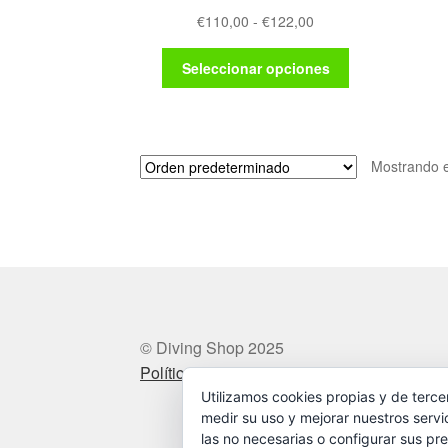
Rango
€
110,00
-
€
122,00
de
Este
precios:
Seleccionar opciones
producto
desde
tiene
€110,00
múltiples
hasta
variantes.
€122,00
Mostrando e
Las
opciones
se
pueden
elegir
en
la
página
de
© Diving Shop 2025
producto
Política de privacidad
Utilizamos cookies propias y de terce
medir su uso y mejorar nuestros servi
las no necesarias o configurar sus pre