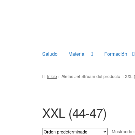
Ir
Ir
a
al
la
contenido
navegación
Saludo
Material
Formación
Inicio
Aletas Jet Stream del producto
XXL 
XXL (44-47)
Mostrando e