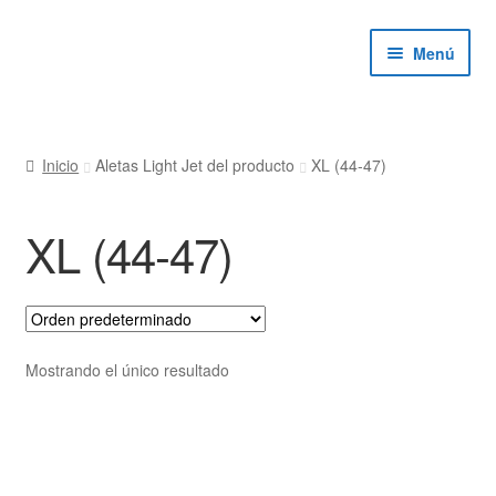
Ir
Ir
Menú
a
al
la
contenido
navegación
ndir
Inicio
Aletas Light Jet del producto
XL (44-47)
ú
ndir
XL (44-47)
ú
ndir
ú
ndir
Mostrando el único resultado
ú