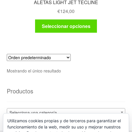
ALETAS LIGHT JET TECLINE
€
124,00
Este
Seleccionar opciones
producto
tiene
múltiples
variantes.
Las
opciones
Mostrando el único resultado
se
pueden
elegir
Productos
en
la
página
Selecciona una categoría
de
Utilizamos cookies propias y de terceros para garantizar el
producto
funcionamiento de la web, medir su uso y mejorar nuestros