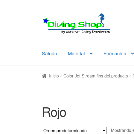
Ir
Ir
a
al
la
contenido
navegación
Saludo
Material
Formación
Inicio
Color Jet Stream fins del producto
Rojo
Mostrando e