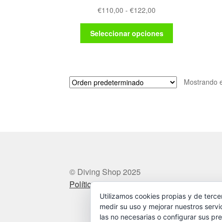
Rango
€
110,00
-
€
122,00
de
Este
precios:
Seleccionar opciones
producto
desde
tiene
€110,00
múltiples
hasta
variantes.
€122,00
Mostrando e
Las
opciones
se
pueden
elegir
en
la
página
de
© Diving Shop 2025
producto
Política de privacidad
Utilizamos cookies propias y de terce
medir su uso y mejorar nuestros servi
las no necesarias o configurar sus pre