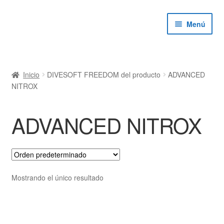
Ir
Ir
Menú
a
al
la
contenido
navegación
ndir
Inicio
DIVESOFT FREEDOM del producto
ADVANCED
NITROX
ú
ndir
ADVANCED NITROX
ú
ndir
ú
ndir
ú
Mostrando el único resultado