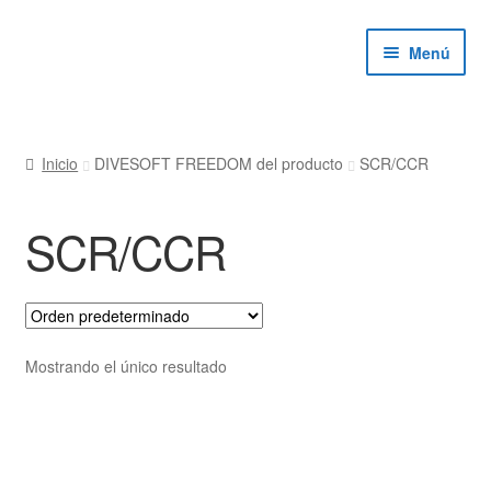
Ir
Ir
Menú
a
al
la
contenido
navegación
ndir
Inicio
DIVESOFT FREEDOM del producto
SCR/CCR
ú
ndir
SCR/CCR
ú
ndir
ú
ndir
Mostrando el único resultado
ú