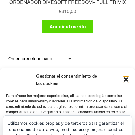
ORDENADOR DIVESOFT FREEDOM+ FULL TRIMIX
€
810,00
Añadir al carrito
Mostrando el único resultado
Gestionar el consentimiento de
las cookies
Productos
Para ofrecer las mejores experiencias, utilizamos tecnologías como las
cookies para almacenar y/o acceder a la información del dispositivo. El
consentimiento de estas tecnologías nos permitirá procesar datos como el
comportamiento de navegación o las identificaciones únicas en este sitio.
Selecciona una categoría
No consentir o retirar el consentimiento, puede afectar negativamente a
ciertas características y funciones.
Utilizamos cookies propias y de terceros para garantizar el
funcionamiento de la web, medir su uso y mejorar nuestros
Gestionar los servicios