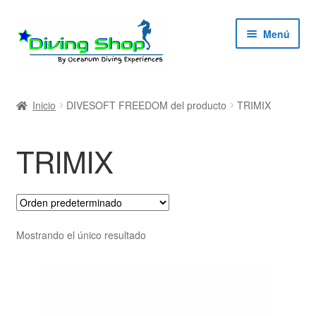
Ir
Ir
Menú
a
al
la
contenido
navegación
ndir
Inicio
DIVESOFT FREEDOM del producto
TRIMIX
ú
ndir
TRIMIX
ú
ndir
ú
ndir
Mostrando el único resultado
ú