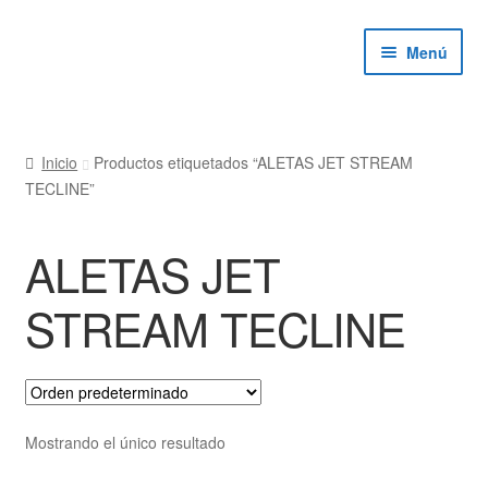
Ir
Ir
Menú
a
al
la
contenido
navegación
ndir
Inicio
Productos etiquetados “ALETAS JET STREAM
TECLINE”
ú
ndir
ALETAS JET
ú
ndir
STREAM TECLINE
ú
ndir
ú
Mostrando el único resultado