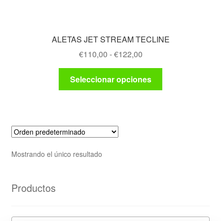
ALETAS JET STREAM TECLINE
Rango
€
110,00
-
€
122,00
de
Este
precios:
Seleccionar opciones
producto
desde
tiene
€110,00
múltiples
hasta
variantes.
€122,00
Las
opciones
Mostrando el único resultado
se
pueden
elegir
Productos
en
la