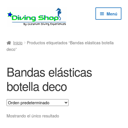
Ir
Ir
Menú
a
al
la
contenido
navegación
ndir
Inicio
Productos etiquetados “Bandas elásticas botella
deco”
ú
ndir
Bandas elásticas
ú
ndir
botella deco
ú
ndir
ú
Mostrando el único resultado