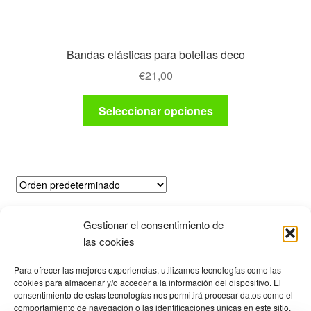
Bandas elásticas para botellas deco
€
21,00
Este
Seleccionar opciones
producto
tiene
múltiples
variantes.
Las
opciones
Mostrando el único resultado
se
Gestionar el consentimiento de
las cookies
pueden
elegir
Productos
Para ofrecer las mejores experiencias, utilizamos tecnologías como las
en
cookies para almacenar y/o acceder a la información del dispositivo. El
la
consentimiento de estas tecnologías nos permitirá procesar datos como el
comportamiento de navegación o las identificaciones únicas en este sitio.