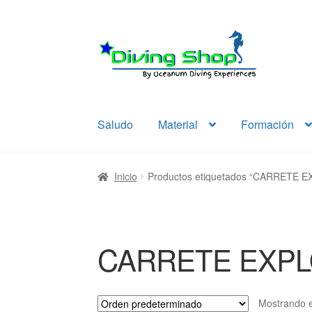
Ir
Ir
a
al
la
contenido
navegación
Saludo
Material
Formación
Inicio
Productos etiquetados “CARRETE 
CARRETE EXPL
Mostrando e