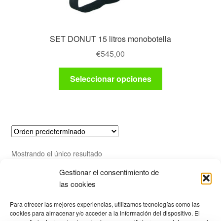
SET DONUT 15 litros monobotella
€
545,00
Este
Seleccionar opciones
producto
tiene
múltiples
variantes.
Las
opciones
Mostrando el único resultado
se
pueden
Gestionar el consentimiento de
las cookies
elegir
Productos
en
Para ofrecer las mejores experiencias, utilizamos tecnologías como las
la
cookies para almacenar y/o acceder a la información del dispositivo. El