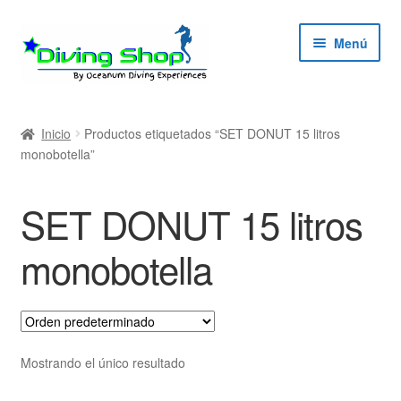
Ir
Ir
Menú
a
al
la
contenido
navegación
ndir
Inicio
Productos etiquetados “SET DONUT 15 litros
monobotella”
ú
ndir
SET DONUT 15 litros
ú
ndir
monobotella
ú
ndir
ú
Mostrando el único resultado