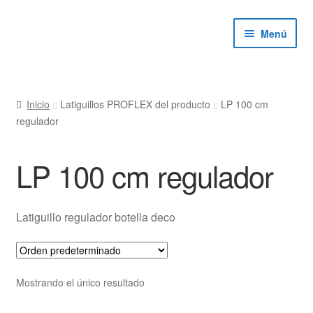
Ir
Ir
Menú
a
al
la
contenido
navegación
ndir
Inicio
Latiguillos PROFLEX del producto
LP 100 cm
regulador
ú
ndir
LP 100 cm regulador
ú
ndir
ú
ndir
Latiguillo regulador botella deco
ú
Mostrando el único resultado