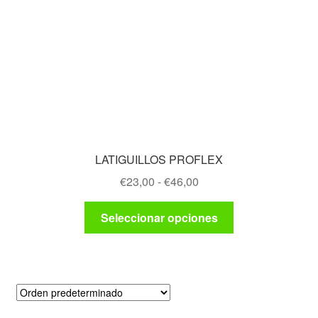
LATIGUILLOS PROFLEX
Rango
€
23,00
-
€
46,00
de
Este
precios:
Seleccionar opciones
producto
desde
tiene
€23,00
múltiples
hasta
variantes.
€46,00
Las
opciones