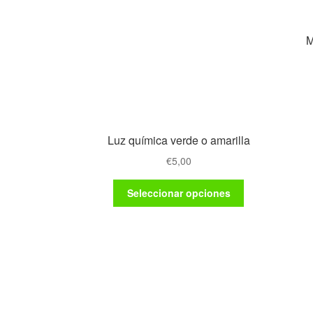
M
Luz química verde o amarilla
€
5,00
Este
Seleccionar opciones
producto
tiene
múltiples
variantes.
Las
opciones
se
pueden