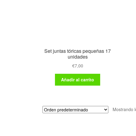
elegir
en
la
página
de
producto
Set juntas tóricas pequeñas 17
unidades
€
7,00
Añadir al carrito
Mostrando l