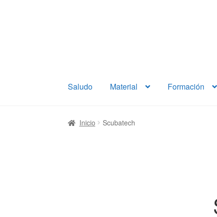
Ir
Ir
a
al
la
contenido
navegación
Saludo
Material
Formación
Inicio
Scubatech