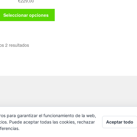
€
229,00
Este
Seleccionar opciones
producto
tiene
múltiples
variantes.
os 2 resultados
Las
opciones
se
pueden
elegir
en
la
página
de
producto
ros para garantizar el funcionamiento de la web,
Aceptar todo
cios. Puede aceptar todas las cookies, rechazar
ferencias.