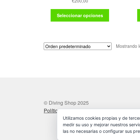
€
200,00
Este
Seleccionar opciones
producto
tiene
múltiples
variantes.
Mostrando l
Las
opciones
se
pueden
elegir
en
la
página
de
© Diving Shop 2025
producto
Política de privacidad
Utilizamos cookies propias y de terce
medir su uso y mejorar nuestros servi
las no necesarias o configurar sus pre