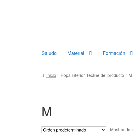
Ir
Ir
a
al
la
contenido
navegación
Saludo
Material
Formación
Inicio
Ropa interior Tecline del producto
M
M
Mostrando l