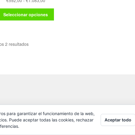
Rango
€
592,00
-
€
1.083,00
de
Este
precios:
Seleccionar opciones
producto
desde
tiene
€592,00
múltiples
hasta
variantes.
€1.083,00
os 2 resultados
Las
opciones
se
pueden
elegir
en
la
página
de
producto
ros para garantizar el funcionamiento de la web,
Aceptar todo
cios. Puede aceptar todas las cookies, rechazar
ferencias.