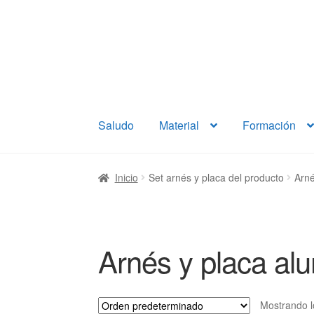
Ir
Ir
a
al
la
contenido
navegación
Saludo
Material
Formación
Inicio
Set arnés y placa del producto
Arné
Arnés y placa alu
Mostrando l