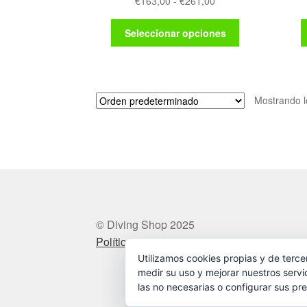
Rango
€
163,00
-
€
261,00
de
Este
precios:
Seleccionar opciones
producto
desde
tiene
€163,00
múltiples
hasta
variantes.
€261,00
Mostrando l
Las
opciones
se
pueden
elegir
en
la
página
de
© Diving Shop 2025
producto
Política de privacidad
Utilizamos cookies propias y de terce
medir su uso y mejorar nuestros servi
las no necesarias o configurar sus pre