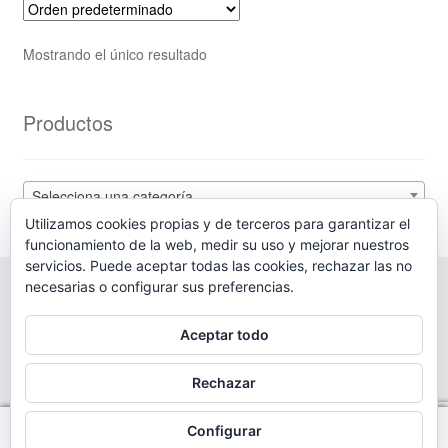
Las
opciones
Mostrando el único resultado
se
pueden
elegir
Productos
en
la
página
Selecciona una categoría
de
Utilizamos cookies propias y de terceros para garantizar el
producto
funcionamiento de la web, medir su uso y mejorar nuestros
servicios. Puede aceptar todas las cookies, rechazar las no
necesarias o configurar sus preferencias.
© Diving Shop 2025
Aceptar todo
Política de privacidad
Rechazar
Configurar
0