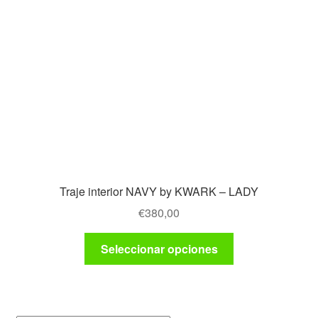
Traje interior NAVY by KWARK – LADY
€
380,00
Este
Seleccionar opciones
producto
tiene
múltiples
variantes.