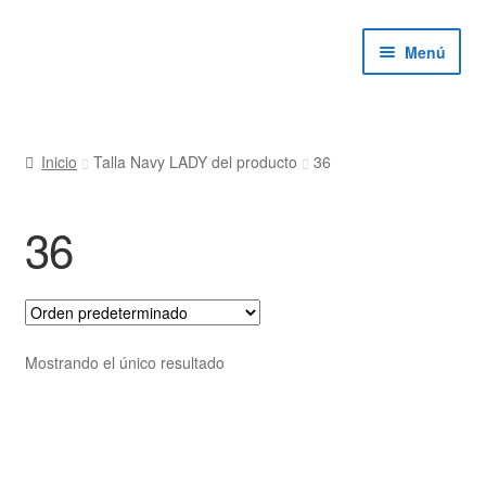
Ir
Ir
Menú
a
al
la
contenido
navegación
ndir
Inicio
Talla Navy LADY del producto
36
ú
ndir
36
ú
ndir
ú
ndir
Mostrando el único resultado
ú