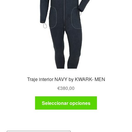
Traje interior NAVY by KWARK- MEN
€
380,00
Este
Seleccionar opciones
producto
tiene
múltiples
variantes.