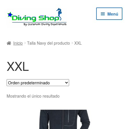
Ir
Ir
Menú
a
al
la
contenido
navegación
ndir
Inicio
Talla Navy del producto
XXL
ú
ndir
XXL
ú
ndir
ú
ndir
Mostrando el único resultado
ú