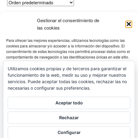
Las
opciones
Mostrando el único resultado
se
Gestionar el consentimiento de
las cookies
pueden
elegir
Productos
Para ofrecer las mejores experiencias, utilizamos tecnologías como las
en
cookies para almacenar y/o acceder a la información del dispositivo. El
la
consentimiento de estas tecnologías nos permitirá procesar datos como el
comportamiento de navegación o las identificaciones únicas en este sitio.
página
Selecciona una categoría
No consentir o retirar el consentimiento, puede afectar negativamente a
de
ciertas características y funciones.
Utilizamos cookies propias y de terceros para garantizar el
producto
funcionamiento de la web, medir su uso y mejorar nuestros
Gestionar los servicios
servicios. Puede aceptar todas las cookies, rechazar las no
necesarias o configurar sus preferencias.
Aceptar
© Diving Shop 2025
Aceptar todo
Denegar
Política de privacidad
Rechazar
Ver preferencias
Configurar
0