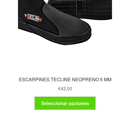
ESCARPINES TECLINE NEOPRENO 5 MM
€
42,00
Este
Seleccionar opciones
producto
tiene
múltiples
variantes.