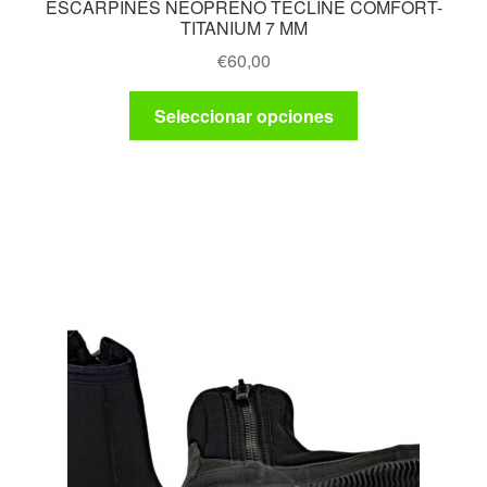
ESCARPINES NEOPRENO TECLINE COMFORT-
TITANIUM 7 MM
€
60,00
Este
Seleccionar opciones
producto
tiene
múltiples
variantes.
Las
opciones
se
pueden
elegir
en
la
página
de
producto