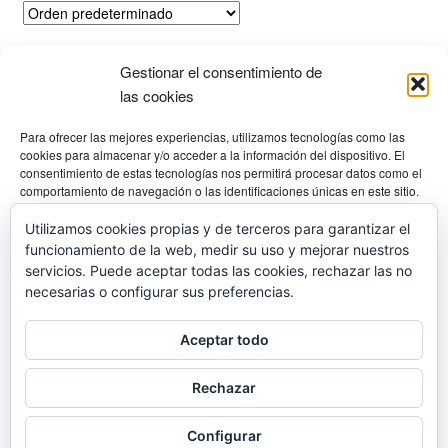
Las
opciones
Mostrando los 2 resultados
se
Gestionar el consentimiento de
las cookies
pueden
elegir
Productos
Para ofrecer las mejores experiencias, utilizamos tecnologías como las
en
cookies para almacenar y/o acceder a la información del dispositivo. El
la
consentimiento de estas tecnologías nos permitirá procesar datos como el
comportamiento de navegación o las identificaciones únicas en este sitio.
página
Selecciona una categoría
No consentir o retirar el consentimiento, puede afectar negativamente a
de
ciertas características y funciones.
Utilizamos cookies propias y de terceros para garantizar el
producto
funcionamiento de la web, medir su uso y mejorar nuestros
Gestionar los servicios
servicios. Puede aceptar todas las cookies, rechazar las no
necesarias o configurar sus preferencias.
Aceptar
© Diving Shop 2025
Aceptar todo
Denegar
Política de privacidad
Rechazar
Ver preferencias
Configurar
0