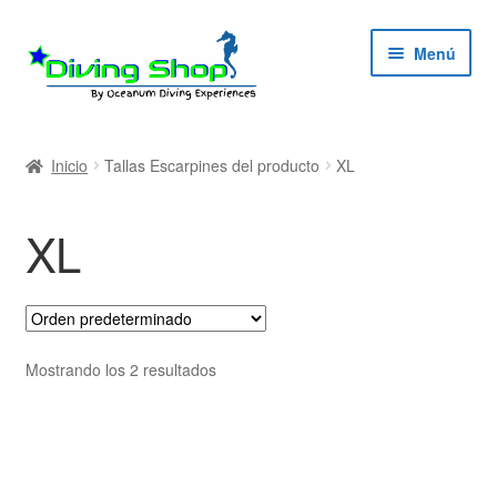
Ir
Ir
Menú
a
al
la
contenido
navegación
ndir
Inicio
Tallas Escarpines del producto
XL
ú
ndir
XL
ú
ndir
ú
ndir
Mostrando los 2 resultados
ú