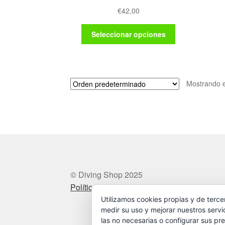
€
42,00
Este
Seleccionar opciones
producto
tiene
múltiples
variantes.
Mostrando e
Las
opciones
se
pueden
elegir
en
la
página
de
© Diving Shop 2025
producto
Política de privacidad
Utilizamos cookies propias y de terce
medir su uso y mejorar nuestros servi
las no necesarias o configurar sus pre