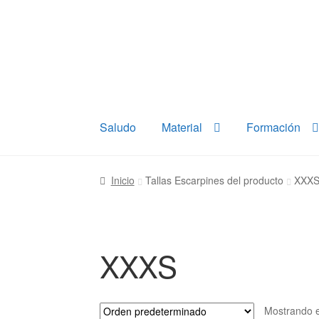
Ir
Ir
a
al
la
contenido
navegación
Saludo
Material
Formación
Inicio
Tallas Escarpines del producto
XXX
XXXS
Mostrando e