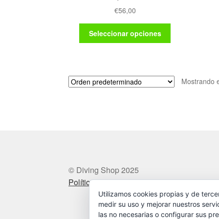
€
56,00
Este
Seleccionar opciones
producto
tiene
múltiples
variantes.
Mostrando e
Las
opciones
se
pueden
elegir
en
la
página
de
© Diving Shop 2025
producto
Política de privacidad
Utilizamos cookies propias y de terce
medir su uso y mejorar nuestros servi
las no necesarias o configurar sus pre