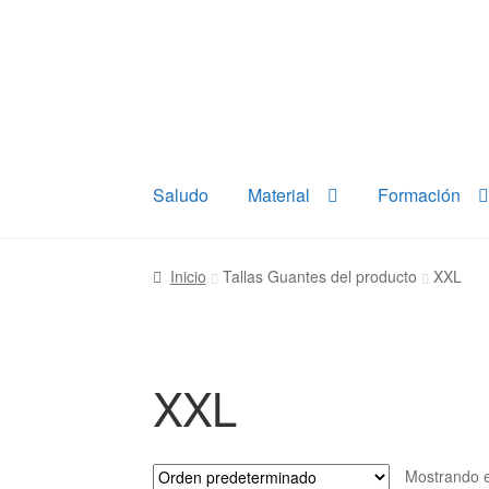
Ir
Ir
a
al
la
contenido
navegación
Saludo
Material
Formación
Inicio
Tallas Guantes del producto
XXL
XXL
Mostrando e