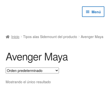
Ir
Ir
Menú
a
al
la
contenido
navegación
ndir
Inicio
Tipos alas Sidemount del producto
Avenger Maya
ú
ndir
Avenger Maya
ú
ndir
ú
ndir
Mostrando el único resultado
ú