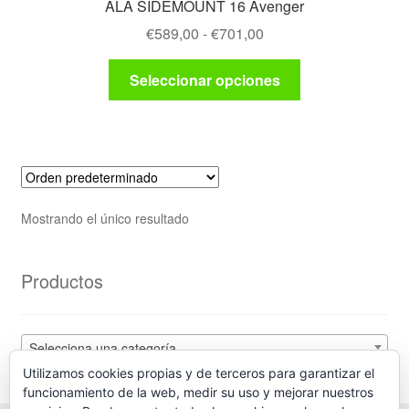
ALA SIDEMOUNT 16 Avenger
Rango
€
589,00
-
€
701,00
de
Este
precios:
Seleccionar opciones
producto
desde
tiene
€589,00
múltiples
hasta
variantes.
€701,00
Las
opciones
Mostrando el único resultado
se
pueden
elegir
Productos
en
la
página
Selecciona una categoría
de
Utilizamos cookies propias y de terceros para garantizar el
producto
funcionamiento de la web, medir su uso y mejorar nuestros