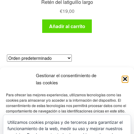
Retén del latiguillo largo
€
19,00
Añadir al carrito
Mostrando el único resultado
Gestionar el consentimiento de
las cookies
Productos
Para ofrecer las mejores experiencias, utilizamos tecnologías como las
cookies para almacenar y/o acceder a la información del dispositivo. El
consentimiento de estas tecnologías nos permitirá procesar datos como el
comportamiento de navegación o las identificaciones únicas en este sitio.
Selecciona una categoría
No consentir o retirar el consentimiento, puede afectar negativamente a
ciertas características y funciones.
Utilizamos cookies propias y de terceros para garantizar el
funcionamiento de la web, medir su uso y mejorar nuestros
Gestionar los servicios