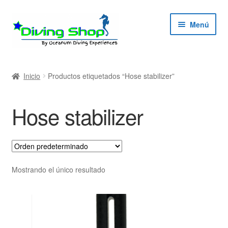
Ir
Ir
Menú
a
al
la
contenido
navegación
ndir
Inicio
Productos etiquetados “Hose stabilizer”
ú
ndir
Hose stabilizer
ú
ndir
ú
ndir
Mostrando el único resultado
ú