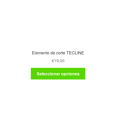
Elemento de corte TECLINE
€
19,00
Este
Seleccionar opciones
producto
tiene
múltiples
variantes.
Las
opciones