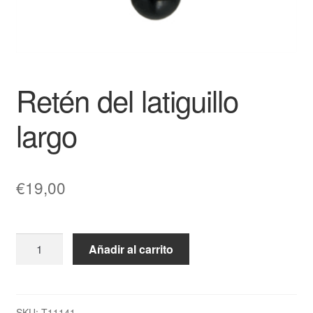
Retén del latiguillo
largo
€
19,00
Retén
Añadir al carrito
del
latiguillo
largo
cantidad
SKU:
T11141