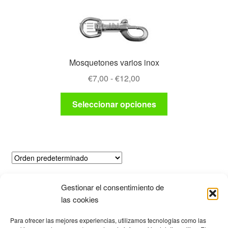
Mosquetones varios inox
Rango
€
7,00
-
€
12,00
de
Este
precios:
Seleccionar opciones
producto
desde
tiene
€7,00
múltiples
hasta
variantes.
€12,00
Las
opciones
Mostrando el único resultado
se
Gestionar el consentimiento de
las cookies
pueden
elegir
Productos
Para ofrecer las mejores experiencias, utilizamos tecnologías como las
en