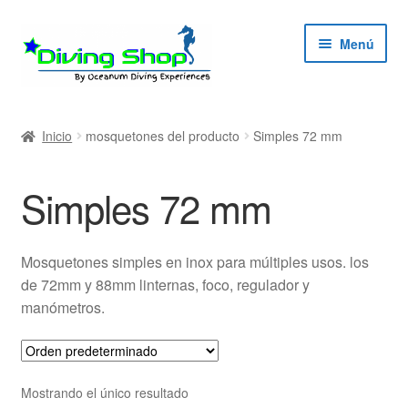
Ir
Ir
Menú
a
al
la
contenido
navegación
ndir
Inicio
mosquetones del producto
Simples 72 mm
ú
ndir
Simples 72 mm
ú
ndir
Mosquetones simples en inox para múltiples usos. los
ú
ndir
de 72mm y 88mm linternas, foco, regulador y
manómetros.
ú
Mostrando el único resultado