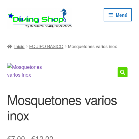
Ir
Ir
Menú
a
al
la
contenido
navegación
ndir
Inicio
EQUIPO BÁSICO
Mosquetones varios inox
ú
ndir
ú
ndir
ú
ndir
Mosquetones varios
ú
inox
Rango
€
7,00
-
€
12,00