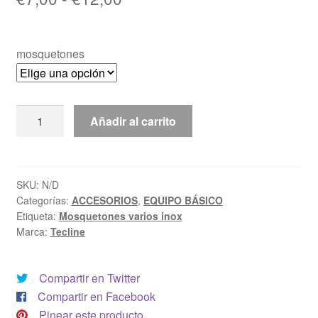
de
precios:
mosquetones
desde
€7,00
Mosquetones
Añadir al carrito
hasta
varios
€12,00
inox
cantidad
SKU:
N/D
Categorías:
ACCESORIOS
,
EQUIPO BÁSICO
Etiqueta:
Mosquetones varios inox
Marca:
Tecline
Compartir en Twitter
Compartir en Facebook
Pinear este producto