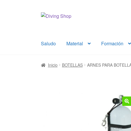
Ir
Ir
a
al
la
contenido
navegación
Saludo
Material
Formación
Inicio
BOTELLAS
ARNES PARA BOTELL
🔍