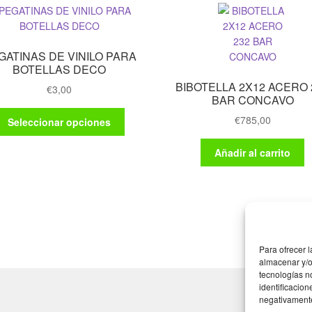
GATINAS DE VINILO PARA
BOTELLAS DECO
BIBOTELLA 2X12 ACERO 
€
3,00
BAR CONCAVO
Este
€
785,00
Seleccionar opciones
producto
tiene
Añadir al carrito
múltiples
variantes.
Las
opciones
se
pueden
Para ofrecer 
elegir
almacenar y/o
en
tecnologías n
la
identificacion
página
negativamente 