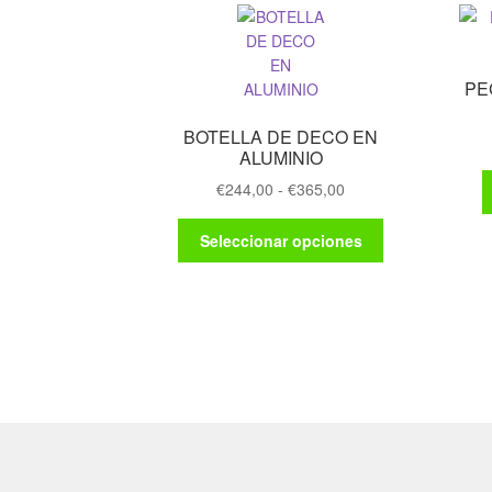
PE
BOTELLA DE DECO EN
ALUMINIO
Rango
€
244,00
-
€
365,00
de
Este
precios:
Seleccionar opciones
producto
desde
tiene
€244,00
múltiples
hasta
variantes.
€365,00
Las
opciones
se
pueden
elegir
en