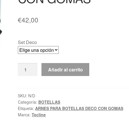
€
42,00
Set Deco
ARNES
Añadir al carrito
PARA
BOTELLAS
DECO
CON
SKU:
N/D
Categoría:
BOTELLAS
GOMAS
Etiqueta:
ARNES PARA BOTELLAS DECO CON GOMAS
cantidad
Marca:
Tecline