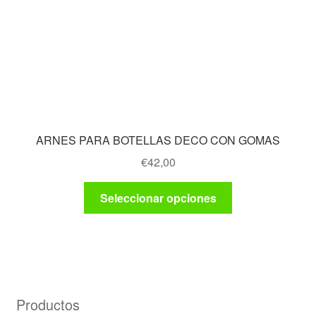
ARNES PARA BOTELLAS DECO CON GOMAS
€
42,00
Este
Seleccionar opciones
producto
tiene
múltiples
variantes.
Las
opciones
Productos
se