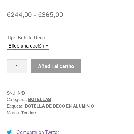
Rango
€
244,00
-
€
365,00
de
precios:
Tipo Botella Deco
desde
€244,00
BOTELLA
Añadir al carrito
hasta
DE
€365,00
DECO
EN
ALUMINIO
SKU:
N/D
Categoría:
BOTELLAS
cantidad
Etiqueta:
BOTELLA DE DECO EN ALUMINIO
Marca:
Tecline
Compartir en Twitter