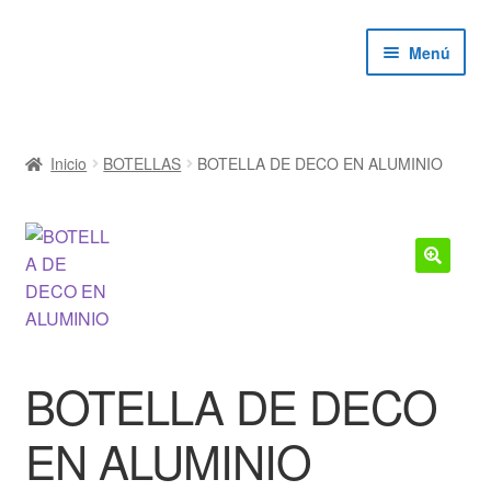
Ir
Ir
Menú
a
al
la
contenido
navegación
ndir
Inicio
BOTELLAS
BOTELLA DE DECO EN ALUMINIO
ú
ndir
ú
ndir
🔍
ú
ndir
ú
BOTELLA DE DECO
EN ALUMINIO