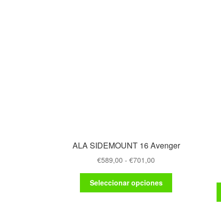
ALA SIDEMOUNT 16 Avenger
Rango
€
589,00
-
€
701,00
de
Este
precios:
Seleccionar opciones
producto
desde
tiene
€589,00
múltiples
hasta