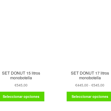
SET DONUT 15 litros
SET DONUT 17 litros
monobotella
monobotella
Ran
€
545,00
€
445,00
-
€
545,00
de
Este
prec
Seleccionar opciones
Seleccionar opciones
producto
des
tiene
€44
múltiples