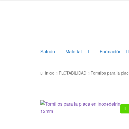
Ir
Ir
a
al
la
contenido
navegación
Saludo
Material
Formación
Inicio
FLOTABILIDAD
Tornillos para la pl
🔍