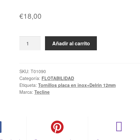
€
18,00
Tornillos
Añadir al carrito
para
la
placa
en
SKU:
T01090
Categoría:
FLOTABILIDAD
inox+delrin
Etiqueta:
Tornillos placa en inox+Delrin 12mm
12mm
Marca:
Tecline
cantidad