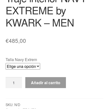
EXTREME by
KWARK – MEN
€
485,00
Talla Navy Extrem
Traje
Añadir al carrito
interior
NAVY
EXTREME
by
SKU:
N/D