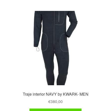
múltiples
variantes.
Las
opciones
se
pueden
elegir
en
la
página
de
producto
Traje interior NAVY by KWARK- MEN
€
380,00