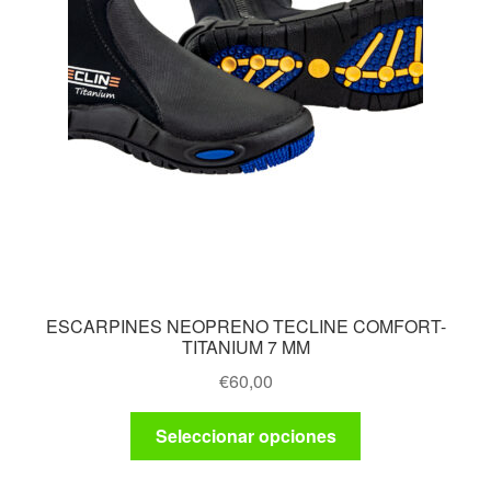
producto
ESCARPINES NEOPRENO TECLINE COMFORT-
TITANIUM 7 MM
€
60,00
Este
Seleccionar opciones
producto
tiene