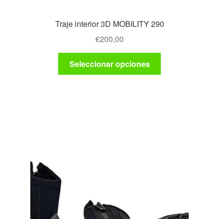
Traje interior 3D MOBILITY 290
€
200,00
Este
Seleccionar opciones
producto
tiene
múltiples
variantes.
Las
opciones
se
pueden
elegir
en
la
página
de