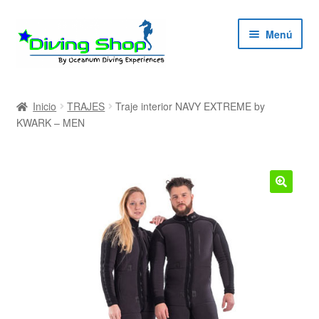
Ir
Ir
Menú
a
al
la
contenido
navegación
ndir
Inicio
TRAJES
Traje interior NAVY EXTREME by
KWARK – MEN
ú
ndir
ú
ndir
ú
ndir
ú