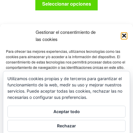
Este
Seleccionar opciones
producto
tiene
múltiples
variantes.
Gestionar el consentimiento de
Las
las cookies
opciones
Productos
Para ofrecer las mejores experiencias, utilizamos tecnologías como las
se
cookies para almacenar y/o acceder a la información del dispositivo. El
pueden
consentimiento de estas tecnologías nos permitirá procesar datos como el
elegir
comportamiento de navegación o las identificaciones únicas en este sitio.
TRAJES
×
No consentir o retirar el consentimiento, puede afectar negativamente a
en
ciertas características y funciones.
Utilizamos cookies propias y de terceros para garantizar el
la
funcionamiento de la web, medir su uso y mejorar nuestros
página
Gestionar los servicios
servicios. Puede aceptar todas las cookies, rechazar las no
de
necesarias o configurar sus preferencias.
producto
Aceptar
Aceptar todo
© Diving Shop 2025
Denegar
Política de privacidad
Rechazar
Ver preferencias