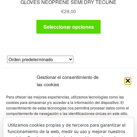
GLOVES NEOPRENE SEMI DRY TECLINE
€
28,00
Este
Seleccionar opciones
producto
tiene
múltiples
variantes.
Las
opciones
Mostrando el único resultado
se
Gestionar el consentimiento de
las cookies
pueden
elegir
Productos
Para ofrecer las mejores experiencias, utilizamos tecnologías como las
en
cookies para almacenar y/o acceder a la información del dispositivo. El
la
consentimiento de estas tecnologías nos permitirá procesar datos como el
comportamiento de navegación o las identificaciones únicas en este sitio.
página
Selecciona una categoría
No consentir o retirar el consentimiento, puede afectar negativamente a
de
ciertas características y funciones.
Utilizamos cookies propias y de terceros para garantizar el
producto
funcionamiento de la web, medir su uso y mejorar nuestros
Gestionar los servicios