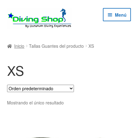
Ir
Ir
Menú
a
al
la
contenido
navegación
ndir
Inicio
Tallas Guantes del producto
XS
ú
ndir
XS
ú
ndir
ú
ndir
Mostrando el único resultado
ú