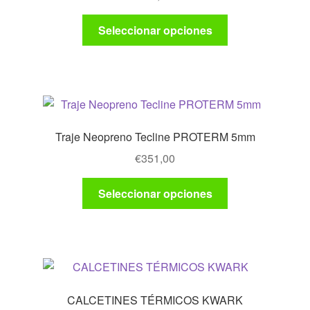
Este
Seleccionar opciones
producto
tiene
múltiples
variantes.
Las
opciones
Traje Neopreno Tecline PROTERM 5mm
se
€
351,00
pueden
elegir
Este
Seleccionar opciones
en
producto
la
tiene
página
múltiples
de
variantes.
producto
Las
opciones
CALCETINES TÉRMICOS KWARK
se