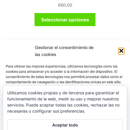
€
60,00
pueden
elegir
Este
Seleccionar opciones
en
producto
la
tiene
página
múltiples
de
variantes.
Gestionar el consentimiento de
producto
Las
las cookies
opciones
Productos
Para ofrecer las mejores experiencias, utilizamos tecnologías como las
se
cookies para almacenar y/o acceder a la información del dispositivo. El
pueden
consentimiento de estas tecnologías nos permitirá procesar datos como el
elegir
comportamiento de navegación o las identificaciones únicas en este sitio.
TRAJES
×
No consentir o retirar el consentimiento, puede afectar negativamente a
en
ciertas características y funciones.
Utilizamos cookies propias y de terceros para garantizar el
la
funcionamiento de la web, medir su uso y mejorar nuestros
página
Gestionar los servicios
servicios. Puede aceptar todas las cookies, rechazar las no
de
necesarias o configurar sus preferencias.
producto
Aceptar
© Diving Shop 2025
Aceptar todo