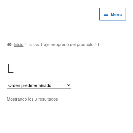
Ir
Ir
Menú
a
al
la
contenido
navegación
ndir
Inicio
Tallas Traje neopreno del producto
L
ú
ndir
L
ú
ndir
ú
ndir
Mostrando los 3 resultados
ú