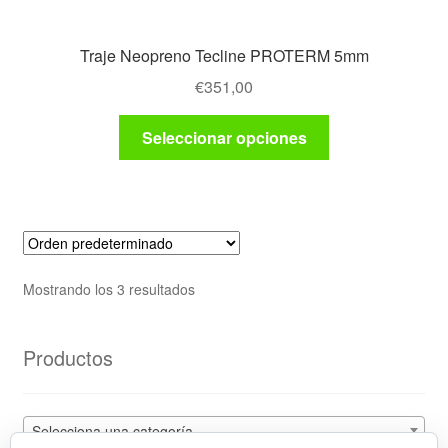
Traje Neopreno Tecline PROTERM 5mm
€
351,00
Este
Seleccionar opciones
producto
tiene
múltiples
variantes.
Las
opciones
Mostrando los 3 resultados
se
pueden
elegir
Productos
en
la
página
Selecciona una categoría