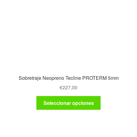
Sobretraje Neopreno Tecline PROTERM 5mm
€
227,00
Este
Seleccionar opciones
producto
tiene
múltiples
variantes.