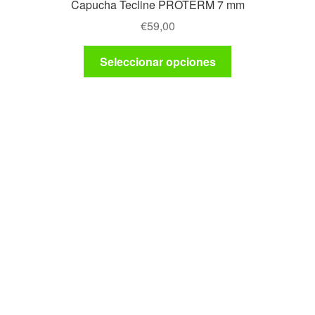
Capucha Tecline PROTERM 7 mm
€
59,00
Este
Seleccionar opciones
producto
tiene
múltiples
variantes.
Las
opciones
se
pueden
elegir
en
la
página
de
producto