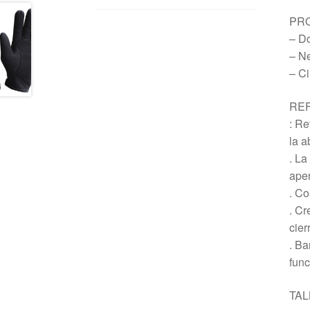
PRO
– Do
– N
– Ci
RE
: Re
la a
. La
aper
. Co
. Cr
cier
. Ba
func
TAL