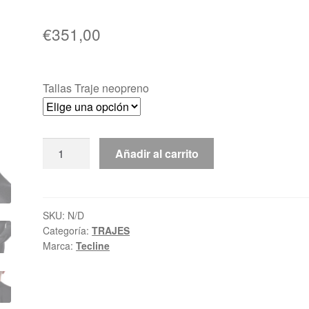
€
351,00
Tallas Traje neopreno
Traje
Añadir al carrito
Neopreno
Tecline
PROTERM
5mm
SKU:
N/D
Categoría:
TRAJES
cantidad
Marca:
Tecline