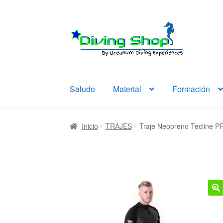
Ir
Ir
a
al
la
contenido
navegación
Saludo
Material
Formación
Inicio
TRAJES
Traje Neopreno Tecline