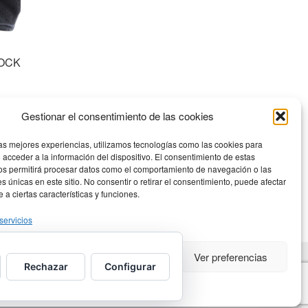
LOCK
Gestionar el consentimiento de las cookies
Este
producto
las mejores experiencias, utilizamos tecnologías como las cookies para
tiene
 acceder a la información del dispositivo. El consentimiento de estas
múltiples
os permitirá procesar datos como el comportamiento de navegación o las
variantes.
es únicas en este sitio. No consentir o retirar el consentimiento, puede afectar
a ciertas características y funciones.
Las
opciones
servicios
se
pueden
eptar
Denegar
Ver preferencias
elegir
Rechazar
Configurar
en
la
Política de privacidad
página