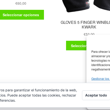
€
60,00
Este
Seleccionar opciones
producto
GLOVES 5 FINGER WINB
tiene
KWARK
múltiples
variantes.
€
53,00
Las
opciones
Seleccionar opciones
se
Para ofrecer 
pueden
almacenar y/o
tecnologías n
elegir
identificacion
en
negativamente 
la
página
Gestionar los 
de
producto
ros para garantizar el funcionamiento de la web,
Ac
Aceptar todo
cios. Puede aceptar todas las cookies, rechazar
ferencias.