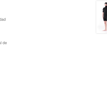
idad
al de