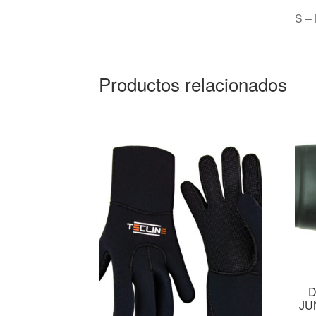
S –
Productos relacionados
D
JU