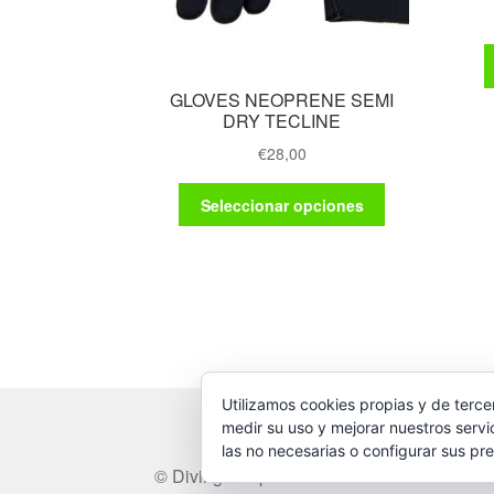
GLOVES NEOPRENE SEMI
DRY TECLINE
€
28,00
Este
Seleccionar opciones
producto
tiene
múltiples
variantes.
Las
opciones
se
pueden
Utilizamos cookies propias y de terce
elegir
medir su uso y mejorar nuestros servi
en
las no necesarias o configurar sus pre
la
© Diving Shop 2025
página